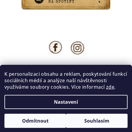
K personalizaci obsahu a reklam, poskytování funkcí
sociálních médií a analýze naší návštěvnosti
Z
využíváme soubory cookies. Více informací
zde
.
kocour@jaktojezdi.cz
á
p
Nastavení
a
Copyright 2026
Jak to jezdí
. Všechna práva vyhrazena.
Upravit nastavení cookies
t
Odmítnout
Souhlasím
í
Vytvořil Shoptet